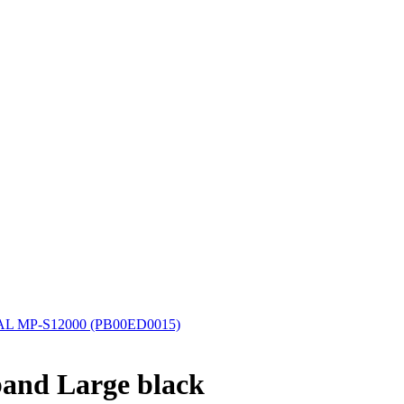
AL MP-S12000 (PB00ED0015)
and Large black