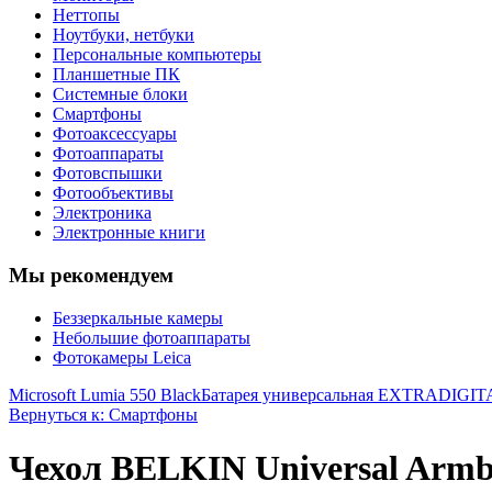
Неттопы
Ноутбуки, нетбуки
Персональные компьютеры
Планшетные ПК
Системные блоки
Смартфоны
Фотоаксессуары
Фотоаппараты
Фотовспышки
Фотообъективы
Электроника
Электронные книги
Мы рекомендуем
Беззеркальные камеры
Небольшие фотоаппараты
Фотокамеры Leica
Microsoft Lumia 550 Black
Батарея универсальная EXTRADIGIT
Вернуться к: Смартфоны
Чехол BELKIN Universal Armb