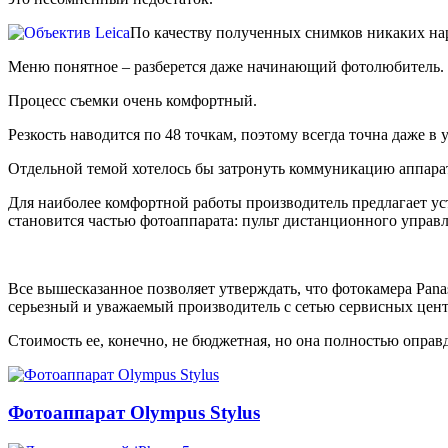
По качеству полученных снимков никаких нар
Меню понятное – разберется даже начинающий фотолюбитель.
Процесс съемки очень комфортный.
Резкость наводится по 48 точкам, поэтому всегда точна даже в
Отдельной темой хотелось бы затронуть коммуникацию аппарат
Для наиболее комфортной работы производитель предлагает уст
становится частью фотоаппарата: пульт дистанционного управ
Все вышесказанное позволяет утверждать, что фотокамера Pana
серьезный и уважаемый производитель с сетью сервисных цент
Стоимость ее, конечно, не бюджетная, но она полностью оправд
Фотоаппарат Olympus Stylus