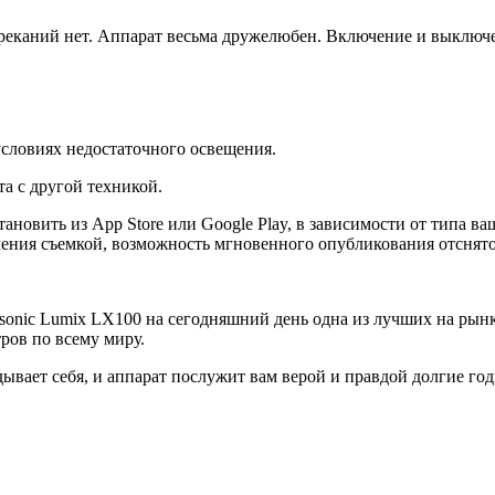
еканий нет. Аппарат весьма дружелюбен. Включение и выключен
 условиях недостаточного освещения.
а с другой техникой.
ановить из App Store или Google Play, в зависимости от типа в
ления съемкой, возможность мгновенного опубликования отснято
sonic Lumix LX100 на сегодняшний день одна из лучших на рынк
ров по всему миру.
ывает себя, и аппарат послужит вам верой и правдой долгие годы