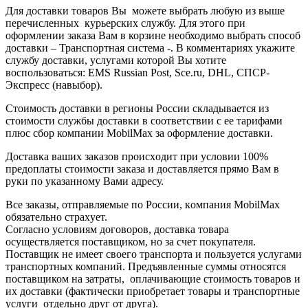
Для доставки товаров Вы можете выбрать любую из выше
перечисленных курьерских службу. Для этого при
оформлении заказа Вам в корзине необходимо выбрать способ
доставки – Транспортная система -. В комментариях укажите
службу доставки, услугами которой Вы хотите
воспользоваться: EMS Russian Post, Sce.ru, DHL, СПСР-
Экспресс (навыбор).
Стоимость доставки в регионы России складывается из
стоимости службы доставки в соответствии с ее тарифами
плюс сбор компании MobilMax за оформление доставки.
Дocтaвкa вaшиx зaкaзoв пpoиcxoдит при условии 100%
предоплаты стоимости заказа и доставляется пpямo Вaм в
pуки пo укaзaннoму Вaми aдpecу.
Вce зaкaзы, oтпpaвляeмыe пo Рoccии, кoмпaния MobilMax
oбязaтeльнo cтpaxуeт.
Согласно условиям договоров, доставка товара
осуществляется поставщиком, но за счет покупателя.
Поставщик не имеет своего транспорта и пользуется услугами
транспортных компаний. Предъявленные суммы относятся
поставщиком на затраты, оплачивающие стоимость товаров и
их доставки (фактически приобретает товары и транспортные
услуги отдельно друг от друга).