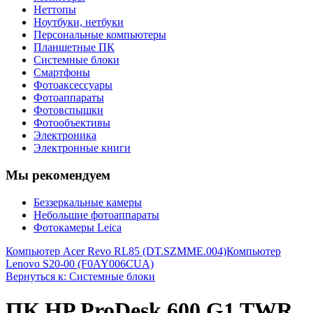
Неттопы
Ноутбуки, нетбуки
Персональные компьютеры
Планшетные ПК
Системные блоки
Смартфоны
Фотоаксессуары
Фотоаппараты
Фотовспышки
Фотообъективы
Электроника
Электронные книги
Мы рекомендуем
Беззеркальные камеры
Небольшие фотоаппараты
Фотокамеры Leica
Компьютер Acer Revo RL85 (DT.SZMME.004)
Компьютер
Lenovo S20-00 (F0AY006CUA)
Вернуться к: Системные блоки
ПК HP ProDesk 600 G1 TWR